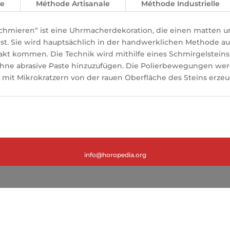
ue
Méthode Artisanale
Méthode Industrielle
hmieren“ ist eine Uhrmacherdekoration, die einen matten un
 ist. Sie wird hauptsächlich in der handwerklichen Methode a
akt kommen. Die Technik wird mithilfe eines Schmirgelsteins
ohne abrasive Paste hinzuzufügen. Die Polierbewegungen we
 mit Mikrokratzern von der rauen Oberfläche des Steins erzeu
info@horopedia.org