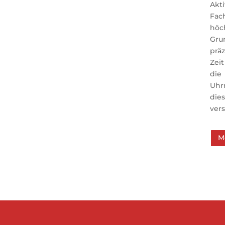
Ak
Fac
höc
Gru
präz
Zeit
di
Uh
die
vers
M