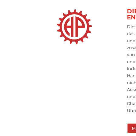
DI
EN
Dies
das
u
zus
von
un
Ind
Han
nic
Aus
un
C
Uhr
M