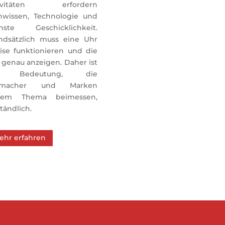
tivitäten erfordern 
hwissen, Technologie und 
hste Geschicklichkeit. 
ndsätzlich muss eine Uhr 
ise funktionieren und die 
 genau anzeigen. Daher ist 
e Bedeutung, die 
rmacher und Marken 
sem Thema beimessen, 
tändlich.
ehr erfahren