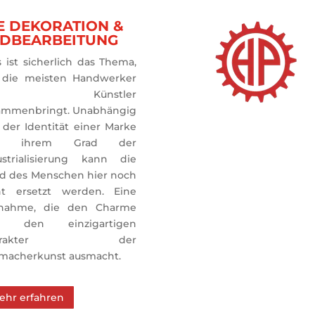
E DEKORATION &
DBEARBEITUNG
 ist sicherlich das Thema,
 die meisten Handwerker
nd Künstler
ammenbringt. Unabhängig
 der Identität einer Marke
d ihrem Grad der
ustrialisierung kann die
d des Menschen hier noch
ht ersetzt werden. Eine
nahme, die den Charme
d den einzigartigen
harakter der
macherkunst ausmacht.
ehr erfahren