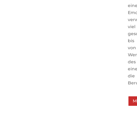
ein
Emo
ver
vi
ges
bis
von
Wer
des 
ein
die
Ber
M