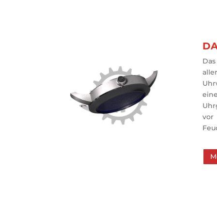
DA
Das
all
Uhr
ein
Uhr
vo
Feuc
M