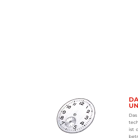
DA
UN
Das 
tec
ist 
bet