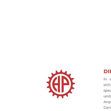
DI
In 
sich
spez
un
Anp
Gen