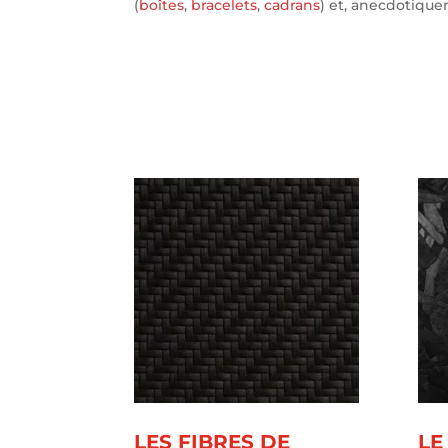
(
boîtes
,
bracelets
,
cadrans
) et, anecdotiqu
LES FIBRES DE
LE