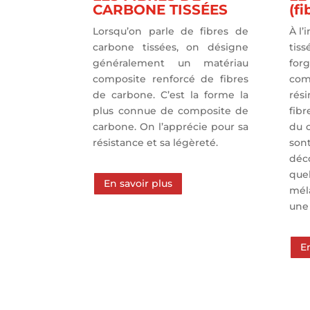
CARBONE TISSÉES
(f
Lorsqu’on parle de fibres de
À l’
carbone tissées, on désigne
tiss
généralement un matériau
fo
composite renforcé de fibres
com
de carbone. C’est la forme la
rés
plus connue de composite de
fibr
carbone. On l’apprécie pour sa
du c
résistance et sa légèreté.
so
déc
que
En savoir plus
mél
une 
E