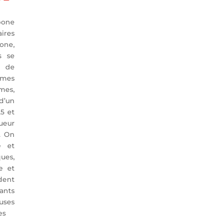
bone
ires
one,
s se
 de
omes
mes,
d’un
5 et
ueur
. On
e et
ues,
e et
ent
ants
ses
es