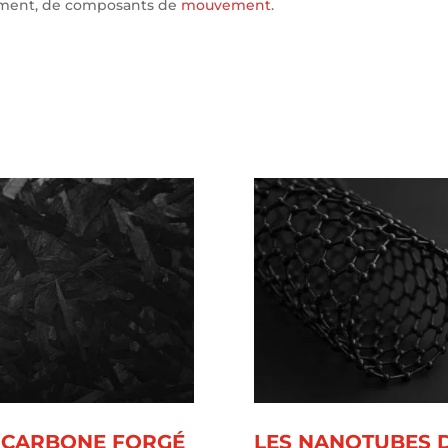
ement, de composants de
mouvement
.
 CARBONE FORGÉ
LES NANOTUBES 