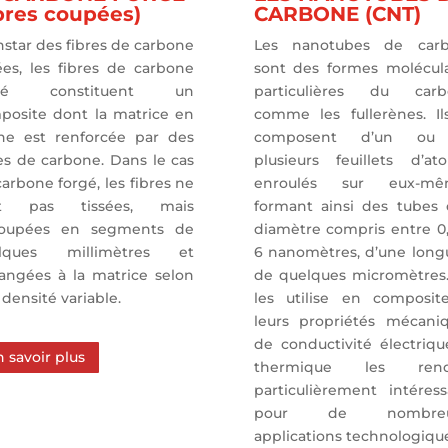
ibres coupées)
CARBONE (CNT)
instar des fibres de carbone
Les nanotubes de car
ées, les fibres de carbone
sont des formes molécula
rgé constituent un
particulières du carb
posite dont la matrice en
comme les fullerènes. Il
ine est renforcée par des
composent d’un ou
es de carbone. Dans le cas
plusieurs feuillets d’at
arbone forgé, les fibres ne
enroulés sur eux-mê
nt pas tissées, mais
formant ainsi des tubes 
oupées en segments de
diamètre compris entre 0,
lques millimètres et
6 nanomètres, d’une long
angées à la matrice selon
de quelques micromètres
densité variable.
les utilise en composit
leurs propriétés mécaniq
de conductivité électriqu
n savoir plus
thermique les rend
particulièrement intéress
pour de nombreu
applications technologiqu