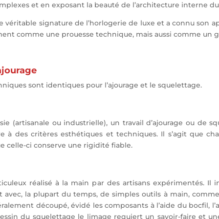
omplexes et en exposant la beauté de l’architecture interne 
 véritable signature de l’horlogerie de luxe et a connu son ap
ement comme une prouesse technique, mais aussi comme un gag
ajourage
hniques sont identiques pour l’ajourage et le squelettage.
isie (artisanale ou industrielle), un travail d’ajourage ou d
 à des critères esthétiques et techniques. Il s’agit que 
 celle-ci conserve une rigidité fiable.
ticuleux réalisé à la main par des artisans expérimentés. Il 
vec, la plupart du temps, de simples outils à main, comm
éralement découpé, évidé les composants à l’aide du bocfil, l’a
dessin du squelettage le limage requiert un savoir-faire et u