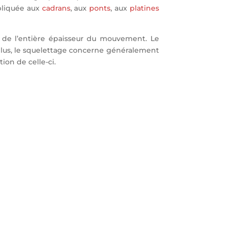
ppliquée aux
cadrans
, aux
ponts
, aux
platines
rs de l’entière épaisseur du mouvement. Le
 plus, le squelettage concerne généralement
on de celle-ci.