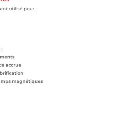
nt utilisé pour :
 :
ements
nce accrue
brification
champs magnétiques