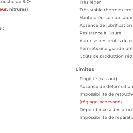
 couche de SiO₂
Très léger
eur
, nitrures)
Très stable thermiquem
Haute précision de fabri
Absence de lubrification
 :
Résistance à l’usure
Autorise des profils de 
Permets une grande préci
Coûts de production réd
Limites
Fragilité (cassant)
Absence de déformation
Impossibilité de retouch
(
réglage
,
achevage
)
Dépendance à des procéd
Impossibilité de réparat