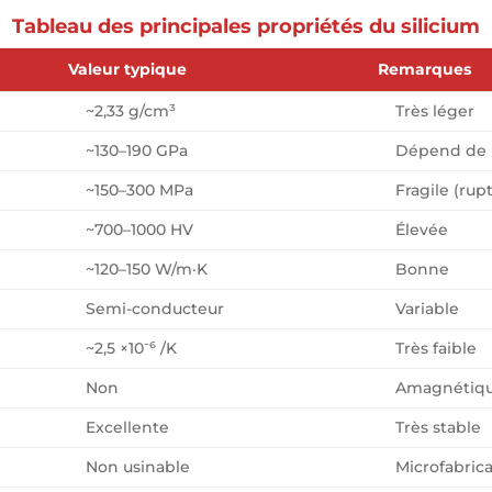
Tableau des principales propriétés du silicium
Valeur typique
Remarques
~2,33 g/cm³
Très léger
~130–190 GPa
Dépend de l
~150–300 MPa
Fragile (rup
~700–1000 HV
Élevée
~120–150 W/m·K
Bonne
Semi-conducteur
Variable
~2,5 ×10⁻⁶ /K
Très faible
Non
Amagnétiq
Excellente
Très stable
Non usinable
Microfabric