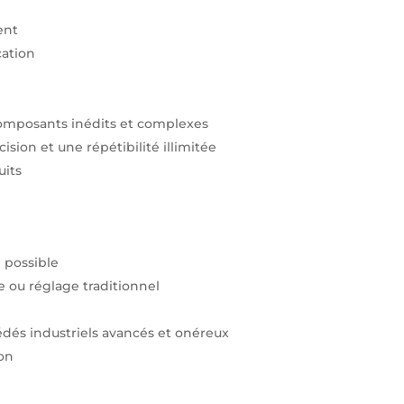
ent
cation
composants inédits et complexes
sion et une répétibilité illimitée
uits
 possible
e ou réglage traditionnel
és industriels avancés et onéreux
ion