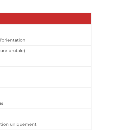
’orientation
ture brutale)
ue
ation uniquement