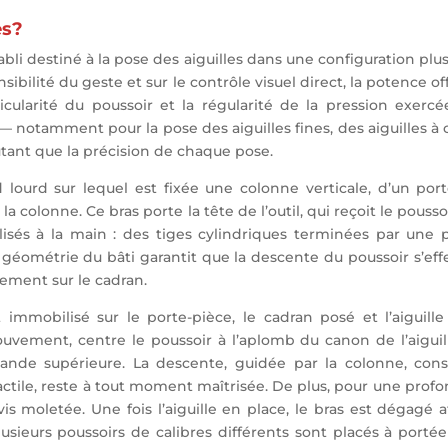
es?
tabli destiné à la pose des aiguilles dans une configuration p
nsibilité du geste et sur le contrôle visuel direct, la potence o
cularité du poussoir et la régularité de la pression exerc
— notamment pour la pose des aiguilles fines, des aiguilles à 
utant que la précision de chaque pose.
lourd sur lequel est fixée une colonne verticale, d’un port
 la colonne. Ce bras porte la tête de l’outil, qui reçoit le pou
lisés à la main : des tiges cylindriques terminées par une pa
a géométrie du bâti garantit que la descente du poussoir s’ef
sement sur le cadran.
immobilisé sur le porte-pièce, le cadran posé et l’aiguil
vement, centre le poussoir à l’aplomb du canon de l’aiguill
e supérieure. La descente, guidée par la colonne, conserv
ctile, reste à tout moment maîtrisée. De plus, pour une profon
 vis moletée. Une fois l’aiguille en place, le bras est dégagé
lusieurs poussoirs de calibres différents sont placés à porté