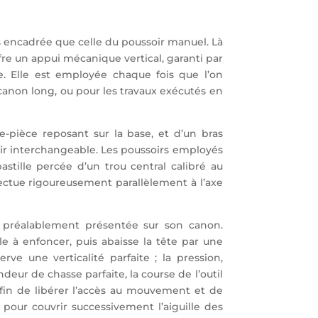
lus encadrée que celle du poussoir manuel. Là
ffre un appui mécanique vertical, garanti par
ée. Elle est employée chaque fois que l’on
canon long, ou pour les travaux exécutés en
e-pièce reposant sur la base, et d’un bras
ssoir interchangeable. Les poussoirs employés
stille percée d’un trou central calibré au
fectue rigoureusement parallèlement à l’axe
le préalablement présentée sur son canon.
e à enfoncer, puis abaisse la tête par une
e une verticalité parfaite ; la pression,
deur de chasse parfaite, la course de l’outil
 afin de libérer l’accès au mouvement et de
e pour couvrir successivement l’aiguille des