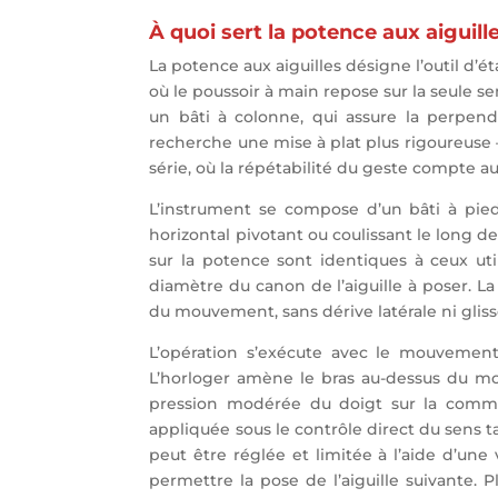
À quoi sert la potence aux aiguill
La potence aux aiguilles désigne l’outil d’é
où le poussoir à main repose sur la seule se
un bâti à colonne, qui assure la perpendi
recherche une mise à plat plus rigoureuse 
série, où la répétabilité du geste compte a
L’instrument se compose d’un bâti à pied 
horizontal pivotant ou coulissant le long de
sur la potence sont identiques à ceux uti
diamètre du canon de l’aiguille à poser. L
du mouvement, sans dérive latérale ni glis
L’opération s’exécute avec le mouvement 
L’horloger amène le bras au-dessus du mou
pression modérée du doigt sur la command
appliquée sous le contrôle direct du sens ta
peut être réglée et limitée à l’aide d’une
permettre la pose de l’aiguille suivante. P