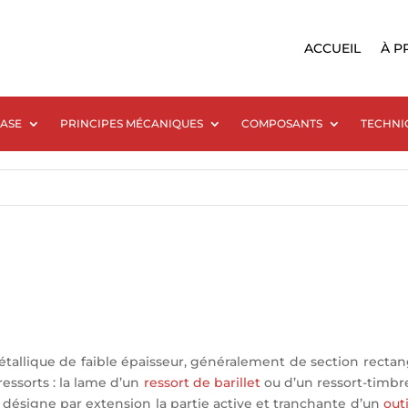
ACCUEIL
À P
BASE
PRINCIPES MÉCANIQUES
COMPOSANTS
TECHNI
allique de faible épaisseur, généralement de section rectang
essorts : la lame d’un
ressort de barillet
ou d’un ressort-timbr
 Il désigne par extension la partie active et tranchante d’un
out