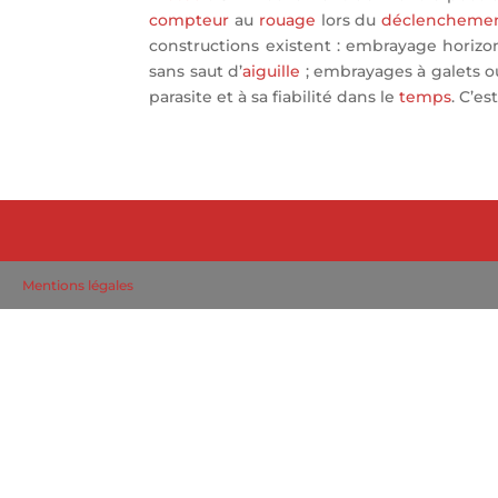
compteur
au
rouage
lors du
déclencheme
constructions existent : embrayage horizo
sans saut d’
aiguille
; embrayages à galets o
parasite et à sa fiabilité dans le
temps
. C’e
Mentions légales