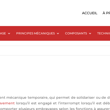
ACCUEIL
À P
BASE
PRINCIPES MÉCANIQUES
COMPOSANTS
TECHNI
ent mécanique temporaire, qui permet de solidariser ou de d
vement
lorsqu’il est engagé et l’interrompt lorsqu’il est dé
mporter plusieurs embrayages selon les fonctions à assure