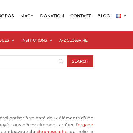
ROPOS
MACH
DONATION
CONTACT
BLOG
QUES
INSTITUTIONS
A-Z GLOSSAIRE
ésolidariser à volonté deux éléments d’une
brayé, sans nécessairement arrêter l’
organe
r : embrayage du
chronographe
, qui relie le