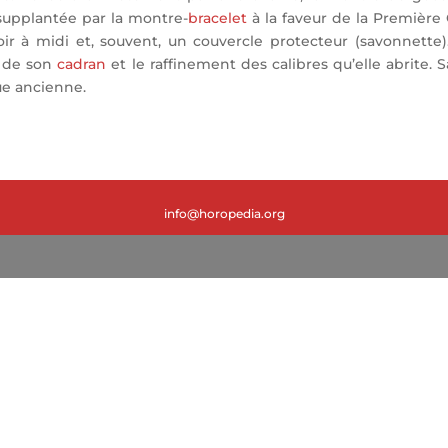
 supplantée par la montre-
bracelet
à la faveur de la Première 
 à midi et, souvent, un couvercle protecteur (savonnette).
té de son
cadran
et le raffinement des calibres qu’elle abrite
ue ancienne.
info@horopedia.org