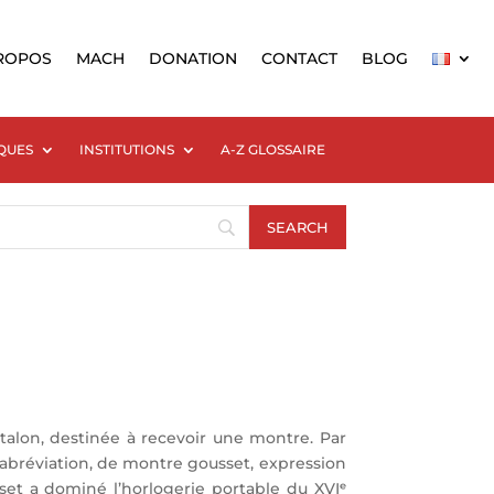
ROPOS
MACH
DONATION
CONTACT
BLOG
QUES
INSTITUTIONS
A-Z GLOSSAIRE
antalon, destinée à recevoir une montre. Par
 abréviation, de montre gousset, expression
t a dominé l’horlogerie portable du XVIᵉ