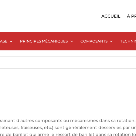
ACCUEIL
À P
BASE
PRINCIPES MÉCANIQUES
COMPOSANTS
TECHNI
entrainant d’autres composants ou mécanismes dans sa rotati
teuses, fraiseuses, etc.) sont généralement desservies par un
 de barillet qui arme le ressort de barillet dans sa rotation 