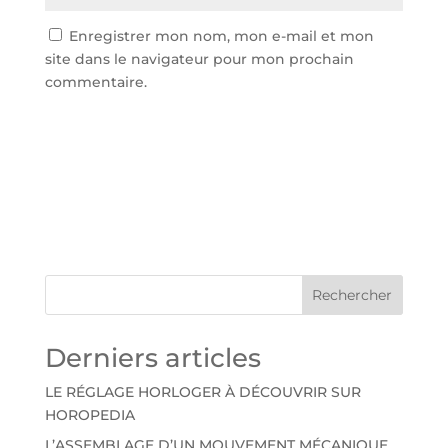
Enregistrer mon nom, mon e-mail et mon
site dans le navigateur pour mon prochain
commentaire.
A
l
t
e
r
n
Rechercher
a
t
Derniers articles
i
v
LE RÉGLAGE HORLOGER À DÉCOUVRIR SUR
e
HOROPEDIA
:
L’ASSEMBLAGE D’UN MOUVEMENT MÉCANIQUE