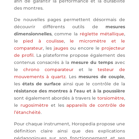
afin de garantir la performance et la durabilité
des montres.
De nouvelles pages permettent désormais de
découvrir différents outils de
mesures
dimensionnelles
, comme la
réglette métallique
,
le
pied à coulisse
,
le micromètre et le
comparateur
, les
jauges
ou encore le
projecteur
de profil
. La plateforme propose également des
contenus consacrés à la
mesure du temps
avec
le
chrono comparateur
et le
testeur de
mouvements à quartz
. Les
mesures de couple
,
les
états de surface
ainsi que le contrôle de la
résistance des montres à l’eau et à la poussière
sont également abordés à travers le
torsiomètre
,
le
rugosimètre
et les
appareils de contrôle de
l’étanchéité
.
Pour chaque instrument, Horopedia propose une
définition claire ainsi que des explications
pédagogiques sur son fonctionnement et ses