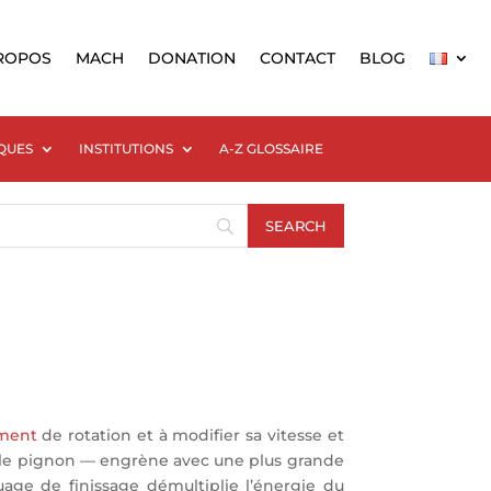
ROPOS
MACH
DONATION
CONTACT
BLOG
QUES
INSTITUTIONS
A-Z GLOSSAIRE
ment
de rotation et à modifier sa vitesse et
— le pignon — engrène avec une plus grande
uage de finissage démultiplie l’énergie du