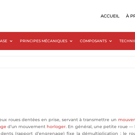
ACCUEIL
À P
BASE
PRINCIPES MÉCANIQUES
COMPOSANTS
TECHNI
ux roues dentées en prise, servant à transmettre un
mouve
age
d’un mouvement
horloger
. En général, une petite roue 
dents (rapport d’engrenage) fixe la démultiplication : le ro