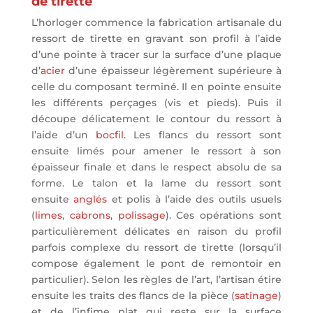
de tirette
L’horloger commence la fabrication artisanale du
ressort de tirette en gravant son profil à l’aide
d’une pointe à tracer sur la surface d’une plaque
d’
acier
d’une épaisseur légèrement supérieure à
celle du composant terminé. Il en pointe ensuite
les différents perçages (vis et pieds). Puis il
découpe délicatement le contour du ressort à
l’aide d’un
bocfil
. Les flancs du ressort sont
ensuite limés pour amener le ressort à son
épaisseur finale et dans le respect absolu de sa
forme. Le talon et la lame du ressort sont
ensuite
anglés
et polis à l’aide des outils usuels
(
limes
,
cabrons
,
polissage
). Ces opérations sont
particulièrement délicates en raison du profil
parfois complexe du ressort de tirette (lorsqu’il
compose également le pont de remontoir en
particulier). Selon les règles de l’art, l’artisan étire
ensuite les traits des flancs de la pièce (
satinage
)
et de l’infime plat qui reste sur la surface